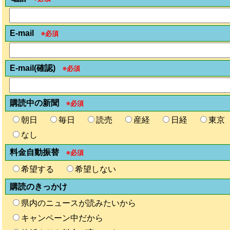
E-mail
※必須
E-mail(確認)
※必須
購読中の新聞
※必須
朝日
毎日
読売
産経
日経
東京
なし
料金自動振替
※必須
希望する
希望しない
購読のきっかけ
県内のニュースが読みたいから
キャンペーン中だから