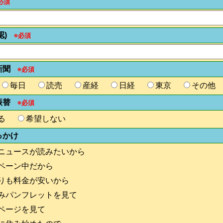
必須
認)
※必須
新聞
※必須
毎日
読売
産経
日経
東京
その他
振替
※必須
る
希望しない
っかけ
ニュースが読みたいから
ペーン中だから
りも料金が安いから
みパンフレットを見て
ページを見て