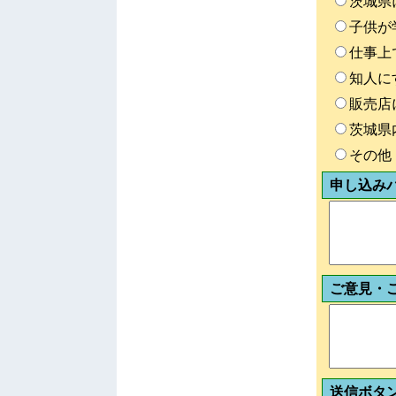
茨城県
子供が
仕事上
知人に
販売店
茨城県
その他
申し込み
ご意見・
送信ボタ