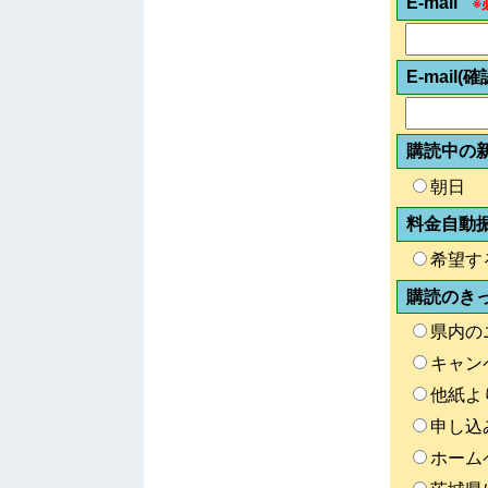
E-mail
※
E-mail(確
購読中の
朝日
料金自動
希望す
購読のき
県内の
キャン
他紙よ
申し込
ホーム