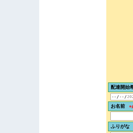
配達開始
お名前
※
ふりがな