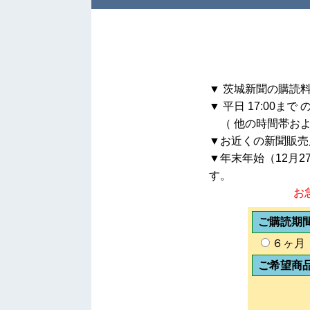
▼ 茨城新聞の購読料
▼ 平日 17:00
（ 他の時間帯およ
▼お近くの新聞販売
▼年末年始（12月2
す。
お
ご購読期
６ヶ月
ご希望商