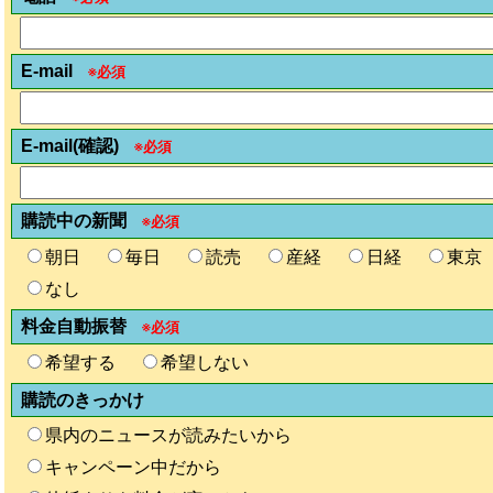
E-mail
※必須
E-mail(確認)
※必須
購読中の新聞
※必須
朝日
毎日
読売
産経
日経
東京
なし
料金自動振替
※必須
希望する
希望しない
購読のきっかけ
県内のニュースが読みたいから
キャンペーン中だから