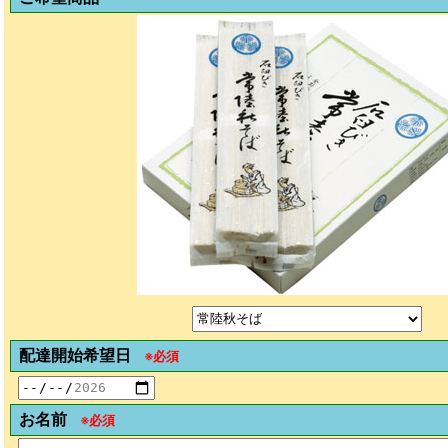
配達開始希望日
※必須
お名前
※必須